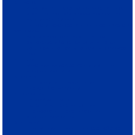
ОБЩЕСТВО
ИНФОРМАЦИЯ
ПРОИСШЕСТВИЯ
ЗАКОН И ПРАВО
СПОРТ
ПРОТИВОДЕЙСТВИЕ ЭКСТРЕМИЗМУ
ГРАНТЫ
РЕЛИГИЯ
РОДНОЙ КРАЙ
ПАТРИОТИЧЕСКОЕ ВОСПИТАНИЕ
ПЕРСОНА
ЭКОЛОГИЯ
ЭКОНОМИКА
РАБОТА И ВАКАНСИИ
ПРОМЫШЛЕННОСТЬ
СЕЛЬСКОЕ ХОЗЯЙСТВО
ТОРГОВЛЯ
ТРАНСПОРТ
УСЛУГИ
СВЯЗЬ
СТРОИТЕЛЬСТВО И НЕДВИЖИМОСТЬ
ЖКХ
КУЛЬТУРА
МЕРОПРИЯТИЯ
ИСКУССТВО
КНИГИ
МУЗЫКА
КРАЕВЕДЕНИЕ
АФИША
ЗДОРОВЬЕ
НАША МЕДИЦИНА
ПРОФИЛАКТИКА
ЗДОРОВЫЙ ОБРАЗ ЖИЗНИ
ОБРАЗОВАНИЕ
ДЕТСКИЙ САД
ШКОЛА
ДОПОЛНИТЕЛЬНОЕ ОБРАЗОВАНИЕ
ПРОФЕССИОНАЛЬНОЕ ОБРАЗОВАНИЕ
ВЫСШЕЕ ОБРАЗОВАНИЕ
СПЕЦПРОЕКТЫ
ТУРИЗМ
ПАМЯТНЫЕ ДАТЫ
БЛАГОУСТРОЙСТВО
ЖИЛА-БЫЛА ДЕРЕВНЯ
ХОББИ И УВЛЕЧЕНИЯ