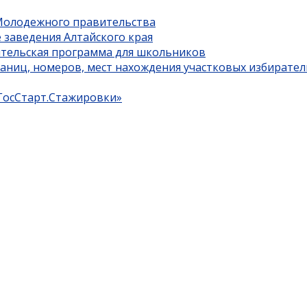
 Молодежного правительства
 заведения Алтайского края
ительская программа для школьников
границ, номеров, мест нахождения участковых избирате
«ГосСтарт.Стажировки»