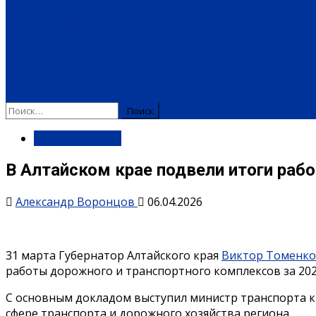
КУЛЬТУРА
МЕРОПРИЯТИЯ
ИСКУССТВО
КНИГИ
МУЗЫКА
КРАЕВЕД
ОБРАЗОВАНИЕ
ДЕТСКИЙ САД
ШКОЛА
ДОПОЛНИТЕЛЬНОЕ ОБРАЗОВАН
СПЕЦПРОЕКТЫ
ТУРИЗМ
ПАМЯТНЫЕ ДАТЫ
БЛАГОУСТРОЙСТВО
ЖИЛА-
Правительство
В Алтайском крае подвели итоги рабо
Александр Воронцов
06.04.2026
31 марта Губернатор Алтайского края
Виктор Томенко
работы дорожного и транспортного комплексов за 202
С основным докладом выступил министр транспорта 
сфере транспорта и дорожного хозяйства региона.