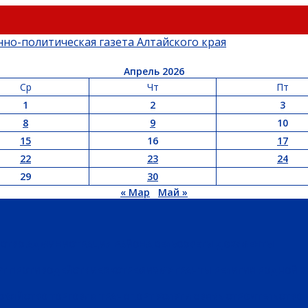
Апрель 2026
Ср
Чт
Пт
1
2
3
8
9
10
15
16
17
22
23
24
29
30
« Мар
Май »
ЬСТВО
АДМИНИСТРАЦИЯ РАЙОНА
СЕЛЬСОВЕТЫ
ДОКУМЕНТЫ
РТ
ПРОТИВОДЕЙСТВИЕ ЭКСТРЕМИЗМУ
ГРАНТЫ
РЕЛИГИЯ
РОДНОЙ К
ХОЗЯЙСТВО
ТОРГОВЛЯ
ТРАНСПОРТ
УСЛУГИ
СВЯЗЬ
СТРОИТЕЛЬСТВО