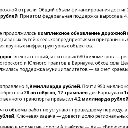
орожной отрасли. Общий объем финансирования достиг
 рублей
. При этом федеральная поддержка выросла в 4,
не продолжилось
комплексное обновление дорожной
подъездных путей к сельхозпредприятиям и пригранич
ия крупных инфраструктурных объектов.
дорог
всех категорий, из которых 680 километров — ре
огорского и Южного трактов в Барнауле, обход села Ц
лжилась поддержка муниципалитетов — за счет краев
направлено
1,9 миллиарда рублей
. Почти 950 миллион
риобретены
28 автобусов, 12 трамваев
для Барнаула и
1
ственного транспорта превысил
4,2 миллиарда рубле
, что объемы работ не уступают прошедшему периоду, 
рублей
. Ключевая задача — довести долю региональных 
нию в норматив дороги Алтайское — Ая — «Бирюзовая 