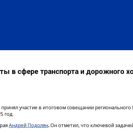
ЗДОРОВЬЕ
ЕНИЕ
АФИША
НАША МЕДИЦИНА
ПРОФИЛАКТИКА
ЗДОРОВЫЙ 
ИЕ
ПРОФЕССИОНАЛЬНОЕ ОБРАЗОВАНИЕ
ВЫСШЕЕ ОБРАЗОВАНИЕ
ПЛАТНЫЕ УСЛУГИ
БЫЛА ДЕРЕВНЯ
ХОББИ И УВЛЕЧЕНИЯ
РЕКЛАМА
ОБЪЯВЛЕНИЯ
ты в сфере транспорта и дорожного хо
принял участие в итоговом совещании регионального 
5 год.
края
Андрей Подолян
.
Он отметил, что ключевой задачей