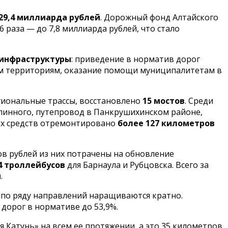
29,4 миллиарда рублей
. Дорожный фонд Алтайского
6 раза — до 7,8 миллиарда рублей, что стало
 инфраструктуры
: приведение в норматив дорог
ным территориям, оказание помощи муниципалитетам в
гиональные трассы, восстановлено
15 мостов
. Среди
елинного, путепровод в Панкрушихинском районе,
ых средств отремонтировано
более 127 километров
ов рублей из них потрачены на обновление
4 троллейбусов
для Барнаула и Рубцовска. Всего за
й
.
а по ряду направлений наращиваются кратно.
дорог в нормативе до 53,9%.
Катунь» на всем ее протяжении, а это 35 километров.