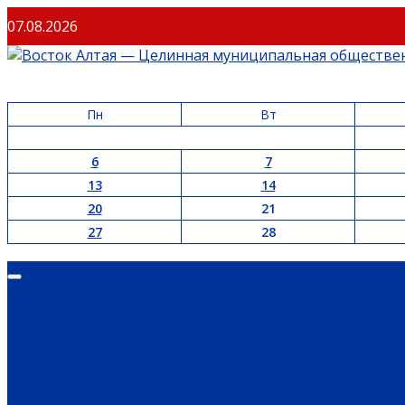
07.08.2026
Пн
Вт
6
7
13
14
20
21
27
28
ОФИЦИАЛЬНО
ГЛАВНАЯ
НОВОСТИ РЕГИОНА
ГУБЕРНАТОР
ПРАВИТЕЛ
ОБЩЕСТВО
ИНФОРМАЦИЯ
ПРОИСШЕСТВИЯ
ЗАКОН И ПРАВО
СПО
ЭКОНОМИКА
РАБОТА И ВАКАНСИИ
ПРОМЫШЛЕННОСТЬ
СЕЛЬСКОЕ 