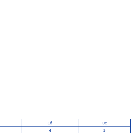
Сб
Вс
4
5