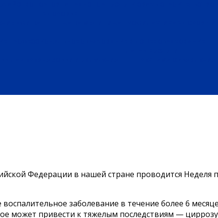
ХОЗЯЙСТВО
ТОРГОВЛЯ
ТРАНСПОРТ
УСЛУГИ
СВЯЗЬ
СТРОИТЕЛЬСТВО
ЗДОРОВЬЕ
ЕНИЕ
АФИША
НАША МЕДИЦИНА
ПРОФИЛАКТИКА
ЗДОРОВЫЙ 
ИЕ
ПРОФЕССИОНАЛЬНОЕ ОБРАЗОВАНИЕ
ВЫСШЕЕ ОБРАЗОВАНИЕ
ПЛАТНЫЕ УСЛУГИ
БЫЛА ДЕРЕВНЯ
ХОББИ И УВЛЕЧЕНИЯ
РЕКЛАМА
ОБЪЯВЛЕНИЯ
сийской Федерации в нашей стране проводится Неделя 
ое воспалительное заболевание в течение более 6 мес
ое может привести к тяжелым последствиям — циррозу, 