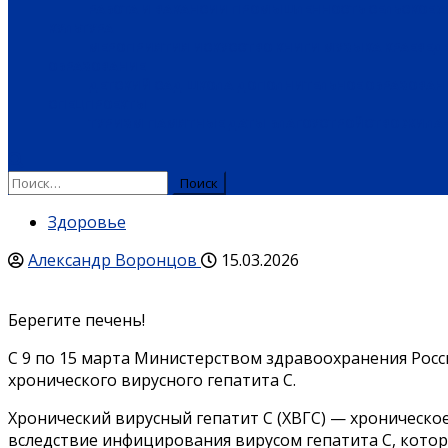
РАБОТА И ВАКАНСИИ
ПРОМЫШЛЕННОСТЬ
СЕЛЬСКОЕ 
КУЛЬТУРА
МЕРОПРИЯТИЯ
ИСКУССТВО
КНИГИ
МУЗЫКА
КРАЕВЕД
ОБРАЗОВАНИЕ
ДЕТСКИЙ САД
ШКОЛА
ДОПОЛНИТЕЛЬНОЕ ОБРАЗОВАН
СПЕЦПРОЕКТЫ
ТУРИЗМ
ПАМЯТНЫЕ ДАТЫ
БЛАГОУСТРОЙСТВО
ЖИЛА-
Здоровье
Александр Воронцов
15.03.2026
Берегите печень!
С 9 по 15 марта Министерством здравоохранения Рос
хронического вирусного гепатита С.
Хронический вирусный гепатит С (ХВГС) — хроническ
вследствие инфицирования вирусом гепатита С, котор