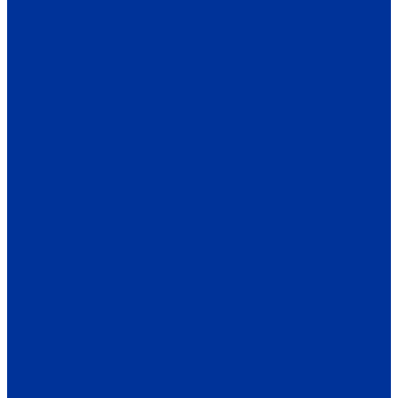
ДОКУМЕНТЫ
ОБЩЕСТВО
ИНФОРМАЦИЯ
ПРОИСШЕСТВИЯ
ЗАКОН И ПРАВО
СПОРТ
ПРОТИВОДЕЙСТВИЕ ЭКСТРЕМИЗМУ
ГРАНТЫ
РЕЛИГИЯ
РОДНОЙ КРАЙ
ПАТРИОТИЧЕСКОЕ ВОСПИТАНИЕ
ПЕРСОНА
ЭКОЛОГИЯ
ЭКОНОМИКА
РАБОТА И ВАКАНСИИ
ПРОМЫШЛЕННОСТЬ
СЕЛЬСКОЕ ХОЗЯЙСТВО
ТОРГОВЛЯ
ТРАНСПОРТ
УСЛУГИ
СВЯЗЬ
СТРОИТЕЛЬСТВО И НЕДВИЖИМОСТЬ
ЖКХ
КУЛЬТУРА
МЕРОПРИЯТИЯ
ИСКУССТВО
КНИГИ
МУЗЫКА
КРАЕВЕДЕНИЕ
АФИША
ЗДОРОВЬЕ
НАША МЕДИЦИНА
ПРОФИЛАКТИКА
ЗДОРОВЫЙ ОБРАЗ ЖИЗНИ
ОБРАЗОВАНИЕ
ДЕТСКИЙ САД
ШКОЛА
ДОПОЛНИТЕЛЬНОЕ ОБРАЗОВАНИЕ
ПРОФЕССИОНАЛЬНОЕ ОБРАЗОВАНИЕ
ВЫСШЕЕ ОБРАЗОВАНИЕ
СПЕЦПРОЕКТЫ