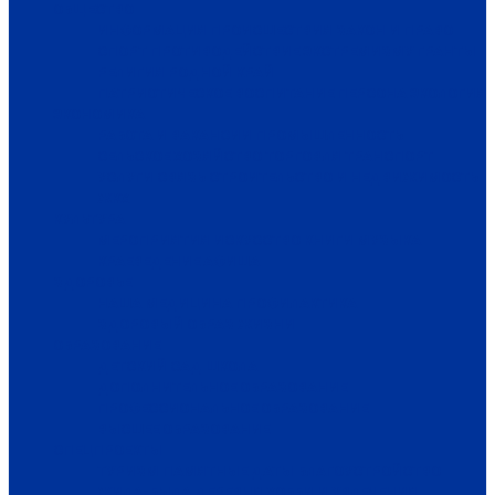
ОБЩЕСТВО
ИНФОРМАЦИЯ
ПРОИСШЕСТВИЯ
ЗАКОН И ПРАВО
СПОРТ
ПРОТИВОДЕЙСТВИЕ ЭКСТРЕМИЗМУ
ГРАНТЫ
РЕЛИГИЯ
РОДНОЙ КРАЙ
ПАТРИОТИЧЕСКОЕ ВОСПИТАНИЕ
ПЕРСОНА
ЭКОЛОГИЯ
ЭКОНОМИКА
РАБОТА И ВАКАНСИИ
ПРОМЫШЛЕННОСТЬ
СЕЛЬСКОЕ ХОЗЯЙСТВО
ТОРГОВЛЯ
ТРАНСПОРТ
УСЛУГИ
СВЯЗЬ
СТРОИТЕЛЬСТВО И НЕДВИЖИМОСТЬ
ЖКХ
КУЛЬТУРА
МЕРОПРИЯТИЯ
ИСКУССТВО
КНИГИ
МУЗЫКА
КРАЕВЕДЕНИЕ
АФИША
ЗДОРОВЬЕ
НАША МЕДИЦИНА
ПРОФИЛАКТИКА
ЗДОРОВЫЙ ОБРАЗ ЖИЗНИ
ОБРАЗОВАНИЕ
ДЕТСКИЙ САД
ШКОЛА
ДОПОЛНИТЕЛЬНОЕ ОБРАЗОВАНИЕ
ПРОФЕССИОНАЛЬНОЕ ОБРАЗОВАНИЕ
ВЫСШЕЕ ОБРАЗОВАНИЕ
СПЕЦПРОЕКТЫ
ТУРИЗМ
ПАМЯТНЫЕ ДАТЫ
БЛАГОУСТРОЙСТВО
ЖИЛА-БЫЛА ДЕРЕВНЯ
ХОББИ И УВЛЕЧЕНИЯ