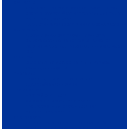
ОБЩЕСТВО
ИНФОРМАЦИЯ
ПРОИСШЕСТВИЯ
ЗАКОН И ПРАВО
СПОРТ
ПРОТИВОДЕЙСТВИЕ ЭКСТРЕМИЗМУ
ГРАНТЫ
РЕЛИГИЯ
РОДНОЙ КРАЙ
ПАТРИОТИЧЕСКОЕ ВОСПИТАНИЕ
ПЕРСОНА
ЭКОЛОГИЯ
ЭКОНОМИКА
РАБОТА И ВАКАНСИИ
ПРОМЫШЛЕННОСТЬ
СЕЛЬСКОЕ ХОЗЯЙСТВО
ТОРГОВЛЯ
ТРАНСПОРТ
УСЛУГИ
СВЯЗЬ
СТРОИТЕЛЬСТВО И НЕДВИЖИМОСТЬ
ЖКХ
КУЛЬТУРА
МЕРОПРИЯТИЯ
ИСКУССТВО
КНИГИ
МУЗЫКА
КРАЕВЕДЕНИЕ
АФИША
ЗДОРОВЬЕ
НАША МЕДИЦИНА
ПРОФИЛАКТИКА
ЗДОРОВЫЙ ОБРАЗ ЖИЗНИ
ОБРАЗОВАНИЕ
ДЕТСКИЙ САД
ШКОЛА
ДОПОЛНИТЕЛЬНОЕ ОБРАЗОВАНИЕ
ПРОФЕССИОНАЛЬНОЕ ОБРАЗОВАНИЕ
ВЫСШЕЕ ОБРАЗОВАНИЕ
СПЕЦПРОЕКТЫ
ТУРИЗМ
ПАМЯТНЫЕ ДАТЫ
БЛАГОУСТРОЙСТВО
ЖИЛА-БЫЛА ДЕРЕВНЯ
ХОББИ И УВЛЕЧЕНИЯ