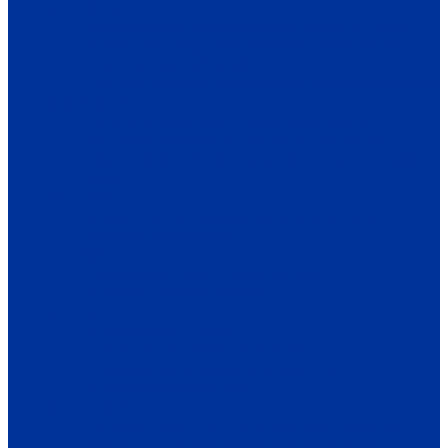
ОБЩЕСТВО
ИНФОРМАЦИЯ
ПРОИСШЕСТВИЯ
ЗАКОН И ПРАВО
СПОРТ
ПРОТИВОДЕЙСТВИЕ ЭКСТРЕМИЗМУ
ГРАНТЫ
РЕЛИГИЯ
РОДНОЙ КРАЙ
ПАТРИОТИЧЕСКОЕ ВОСПИТАНИЕ
ПЕРСОНА
ЭКОЛОГИЯ
ЭКОНОМИКА
РАБОТА И ВАКАНСИИ
ПРОМЫШЛЕННОСТЬ
СЕЛЬСКОЕ ХОЗЯЙСТВО
ТОРГОВЛЯ
ТРАНСПОРТ
УСЛУГИ
СВЯЗЬ
СТРОИТЕЛЬСТВО И НЕДВИЖИМОСТЬ
ЖКХ
КУЛЬТУРА
МЕРОПРИЯТИЯ
ИСКУССТВО
КНИГИ
МУЗЫКА
КРАЕВЕДЕНИЕ
АФИША
ЗДОРОВЬЕ
НАША МЕДИЦИНА
ПРОФИЛАКТИКА
ЗДОРОВЫЙ ОБРАЗ ЖИЗНИ
ОБРАЗОВАНИЕ
ДЕТСКИЙ САД
ШКОЛА
ДОПОЛНИТЕЛЬНОЕ ОБРАЗОВАНИЕ
ПРОФЕССИОНАЛЬНОЕ ОБРАЗОВАНИЕ
ВЫСШЕЕ ОБРАЗОВАНИЕ
СПЕЦПРОЕКТЫ
ТУРИЗМ
ПАМЯТНЫЕ ДАТЫ
БЛАГОУСТРОЙСТВО
ЖИЛА-БЫЛА ДЕРЕВНЯ
ХОББИ И УВЛЕЧЕНИЯ