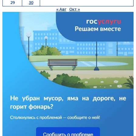
29
30
« Авг
Окт »