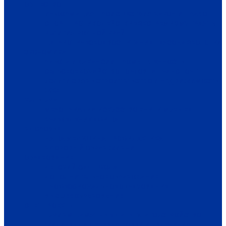
ОБЩЕСТВО
ИНФОРМАЦИЯ
ПРОИСШЕСТВИЯ
ЗАКОН И ПРАВО
СПОРТ
ПРОТИВОДЕЙСТВИЕ ЭКСТРЕМИЗМУ
ГРАНТЫ
РЕЛИГИЯ
РОДНОЙ КРАЙ
ПАТРИОТИЧЕСКОЕ ВОСПИТАНИЕ
ПЕРСОНА
ЭКОЛОГИЯ
ЭКОНОМИКА
РАБОТА И ВАКАНСИИ
ПРОМЫШЛЕННОСТЬ
СЕЛЬСКОЕ ХОЗЯЙСТВО
ТОРГОВЛЯ
ТРАНСПОРТ
УСЛУГИ
СВЯЗЬ
СТРОИТЕЛЬСТВО И НЕДВИЖИМОСТЬ
ЖКХ
КУЛЬТУРА
МЕРОПРИЯТИЯ
ИСКУССТВО
КНИГИ
МУЗЫКА
КРАЕВЕДЕНИЕ
АФИША
ЗДОРОВЬЕ
НАША МЕДИЦИНА
ПРОФИЛАКТИКА
ЗДОРОВЫЙ ОБРАЗ ЖИЗНИ
ОБРАЗОВАНИЕ
ДЕТСКИЙ САД
ШКОЛА
ДОПОЛНИТЕЛЬНОЕ ОБРАЗОВАНИЕ
ПРОФЕССИОНАЛЬНОЕ ОБРАЗОВАНИЕ
ВЫСШЕЕ ОБРАЗОВАНИЕ
СПЕЦПРОЕКТЫ
ТУРИЗМ
ПАМЯТНЫЕ ДАТЫ
БЛАГОУСТРОЙСТВО
ЖИЛА-БЫЛА ДЕРЕВНЯ
ХОББИ И УВЛЕЧЕНИЯ