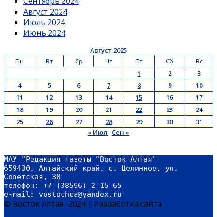
Сентябрь 2024
Август 2024
Июль 2024
Июнь 2024
Август 2025
Пн
Вт
Ср
Чт
Пт
Сб
Вс
1
2
3
4
5
6
7
8
9
10
11
12
13
14
15
16
17
18
19
20
21
22
23
24
25
26
27
28
29
30
31
« Июл
Сен »
МАУ "Редакция газеты "Восток Алтая"
659430, Алтайский край, с. Целинное, ул. 
Советская, 38
телефон: +7 (38596) 2-15-65
e-mail: vostochca@yandex.ru 
© Восток Алтая -2024
|
Разработка сайта
Территория22