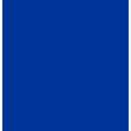
ОБЩЕСТВО
ИНФОРМАЦИЯ
ПРОИСШЕСТВИЯ
ЗАКОН И ПРАВО
СПОРТ
ПРОТИВОДЕЙСТВИЕ ЭКСТРЕМИЗМУ
ГРАНТЫ
РЕЛИГИЯ
РОДНОЙ КРАЙ
ПАТРИОТИЧЕСКОЕ ВОСПИТАНИЕ
ПЕРСОНА
ЭКОЛОГИЯ
ЭКОНОМИКА
РАБОТА И ВАКАНСИИ
ПРОМЫШЛЕННОСТЬ
СЕЛЬСКОЕ ХОЗЯЙСТВО
ТОРГОВЛЯ
ТРАНСПОРТ
УСЛУГИ
СВЯЗЬ
СТРОИТЕЛЬСТВО И НЕДВИЖИМОСТЬ
ЖКХ
КУЛЬТУРА
МЕРОПРИЯТИЯ
ИСКУССТВО
КНИГИ
МУЗЫКА
КРАЕВЕДЕНИЕ
АФИША
ЗДОРОВЬЕ
НАША МЕДИЦИНА
ПРОФИЛАКТИКА
ЗДОРОВЫЙ ОБРАЗ ЖИЗНИ
ОБРАЗОВАНИЕ
ДЕТСКИЙ САД
ШКОЛА
ДОПОЛНИТЕЛЬНОЕ ОБРАЗОВАНИЕ
ПРОФЕССИОНАЛЬНОЕ ОБРАЗОВАНИЕ
ВЫСШЕЕ ОБРАЗОВАНИЕ
СПЕЦПРОЕКТЫ
ТУРИЗМ
ПАМЯТНЫЕ ДАТЫ
БЛАГОУСТРОЙСТВО
ЖИЛА-БЫЛА ДЕРЕВНЯ
ХОББИ И УВЛЕЧЕНИЯ