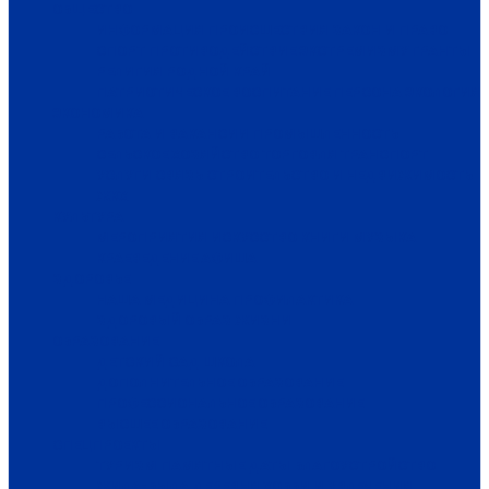
ОБЩЕСТВО
ИНФОРМАЦИЯ
ПРОИСШЕСТВИЯ
ЗАКОН И ПРАВО
СПОРТ
ПРОТИВОДЕЙСТВИЕ ЭКСТРЕМИЗМУ
ГРАНТЫ
РЕЛИГИЯ
РОДНОЙ КРАЙ
ПАТРИОТИЧЕСКОЕ ВОСПИТАНИЕ
ПЕРСОНА
ЭКОЛОГИЯ
ЭКОНОМИКА
РАБОТА И ВАКАНСИИ
ПРОМЫШЛЕННОСТЬ
СЕЛЬСКОЕ ХОЗЯЙСТВО
ТОРГОВЛЯ
ТРАНСПОРТ
УСЛУГИ
СВЯЗЬ
СТРОИТЕЛЬСТВО И НЕДВИЖИМОСТЬ
ЖКХ
КУЛЬТУРА
МЕРОПРИЯТИЯ
ИСКУССТВО
КНИГИ
МУЗЫКА
КРАЕВЕДЕНИЕ
АФИША
ЗДОРОВЬЕ
НАША МЕДИЦИНА
ПРОФИЛАКТИКА
ЗДОРОВЫЙ ОБРАЗ ЖИЗНИ
ОБРАЗОВАНИЕ
ДЕТСКИЙ САД
ШКОЛА
ДОПОЛНИТЕЛЬНОЕ ОБРАЗОВАНИЕ
ПРОФЕССИОНАЛЬНОЕ ОБРАЗОВАНИЕ
ВЫСШЕЕ ОБРАЗОВАНИЕ
СПЕЦПРОЕКТЫ
ТУРИЗМ
ПАМЯТНЫЕ ДАТЫ
БЛАГОУСТРОЙСТВО
ЖИЛА-БЫЛА ДЕРЕВНЯ
ХОББИ И УВЛЕЧЕНИЯ