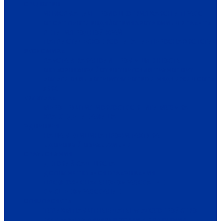
ОБЩЕСТВО
ИНФОРМАЦИЯ
ПРОИСШЕСТВИЯ
ЗАКОН И ПРАВО
СПОРТ
ПРОТИВОДЕЙСТВИЕ ЭКСТРЕМИЗМУ
ГРАНТЫ
РЕЛИГИЯ
РОДНОЙ КРАЙ
ПАТРИОТИЧЕСКОЕ ВОСПИТАНИЕ
ПЕРСОНА
ЭКОЛОГИЯ
ЭКОНОМИКА
РАБОТА И ВАКАНСИИ
ПРОМЫШЛЕННОСТЬ
СЕЛЬСКОЕ ХОЗЯЙСТВО
ТОРГОВЛЯ
ТРАНСПОРТ
УСЛУГИ
СВЯЗЬ
СТРОИТЕЛЬСТВО И НЕДВИЖИМОСТЬ
ЖКХ
КУЛЬТУРА
МЕРОПРИЯТИЯ
ИСКУССТВО
КНИГИ
МУЗЫКА
КРАЕВЕДЕНИЕ
АФИША
ЗДОРОВЬЕ
НАША МЕДИЦИНА
ПРОФИЛАКТИКА
ЗДОРОВЫЙ ОБРАЗ ЖИЗНИ
ОБРАЗОВАНИЕ
ДЕТСКИЙ САД
ШКОЛА
ДОПОЛНИТЕЛЬНОЕ ОБРАЗОВАНИЕ
ПРОФЕССИОНАЛЬНОЕ ОБРАЗОВАНИЕ
ВЫСШЕЕ ОБРАЗОВАНИЕ
СПЕЦПРОЕКТЫ
ТУРИЗМ
ПАМЯТНЫЕ ДАТЫ
БЛАГОУСТРОЙСТВО
ЖИЛА-БЫЛА ДЕРЕВНЯ
ХОББИ И УВЛЕЧЕНИЯ