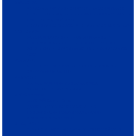
ОБЩЕСТВО
ИНФОРМАЦИЯ
ПРОИСШЕСТВИЯ
ЗАКОН И ПРАВО
СПОРТ
ПРОТИВОДЕЙСТВИЕ ЭКСТРЕМИЗМУ
ГРАНТЫ
РЕЛИГИЯ
РОДНОЙ КРАЙ
ПАТРИОТИЧЕСКОЕ ВОСПИТАНИЕ
ПЕРСОНА
ЭКОЛОГИЯ
ЭКОНОМИКА
РАБОТА И ВАКАНСИИ
ПРОМЫШЛЕННОСТЬ
СЕЛЬСКОЕ ХОЗЯЙСТВО
ТОРГОВЛЯ
ТРАНСПОРТ
УСЛУГИ
СВЯЗЬ
СТРОИТЕЛЬСТВО И НЕДВИЖИМОСТЬ
ЖКХ
КУЛЬТУРА
МЕРОПРИЯТИЯ
ИСКУССТВО
КНИГИ
МУЗЫКА
КРАЕВЕДЕНИЕ
АФИША
ЗДОРОВЬЕ
НАША МЕДИЦИНА
ПРОФИЛАКТИКА
ЗДОРОВЫЙ ОБРАЗ ЖИЗНИ
ОБРАЗОВАНИЕ
ДЕТСКИЙ САД
ШКОЛА
ДОПОЛНИТЕЛЬНОЕ ОБРАЗОВАНИЕ
ПРОФЕССИОНАЛЬНОЕ ОБРАЗОВАНИЕ
ВЫСШЕЕ ОБРАЗОВАНИЕ
СПЕЦПРОЕКТЫ
ТУРИЗМ
ПАМЯТНЫЕ ДАТЫ
БЛАГОУСТРОЙСТВО
ЖИЛА-БЫЛА ДЕРЕВНЯ
ХОББИ И УВЛЕЧЕНИЯ