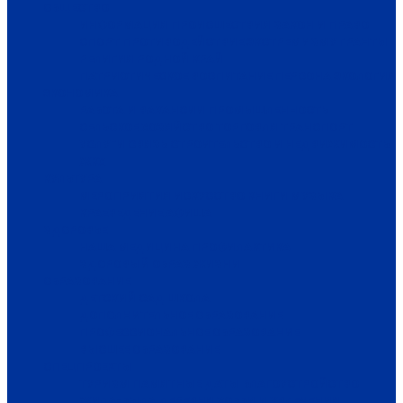
ОБЩЕСТВО
ИНФОРМАЦИЯ
ПРОИСШЕСТВИЯ
ЗАКОН И ПРАВО
СПОРТ
ПРОТИВОДЕЙСТВИЕ ЭКСТРЕМИЗМУ
ГРАНТЫ
РЕЛИГИЯ
РОДНОЙ КРАЙ
ПАТРИОТИЧЕСКОЕ ВОСПИТАНИЕ
ПЕРСОНА
ЭКОЛОГИЯ
ЭКОНОМИКА
РАБОТА И ВАКАНСИИ
ПРОМЫШЛЕННОСТЬ
СЕЛЬСКОЕ ХОЗЯЙСТВО
ТОРГОВЛЯ
ТРАНСПОРТ
УСЛУГИ
СВЯЗЬ
СТРОИТЕЛЬСТВО И НЕДВИЖИМОСТЬ
ЖКХ
КУЛЬТУРА
МЕРОПРИЯТИЯ
ИСКУССТВО
КНИГИ
МУЗЫКА
КРАЕВЕДЕНИЕ
АФИША
ЗДОРОВЬЕ
НАША МЕДИЦИНА
ПРОФИЛАКТИКА
ЗДОРОВЫЙ ОБРАЗ ЖИЗНИ
ОБРАЗОВАНИЕ
ДЕТСКИЙ САД
ШКОЛА
ДОПОЛНИТЕЛЬНОЕ ОБРАЗОВАНИЕ
ПРОФЕССИОНАЛЬНОЕ ОБРАЗОВАНИЕ
ВЫСШЕЕ ОБРАЗОВАНИЕ
СПЕЦПРОЕКТЫ
ТУРИЗМ
ПАМЯТНЫЕ ДАТЫ
БЛАГОУСТРОЙСТВО
ЖИЛА-БЫЛА ДЕРЕВНЯ
ХОББИ И УВЛЕЧЕНИЯ