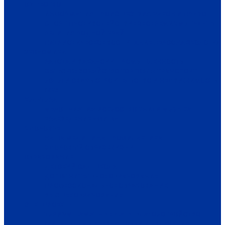
ОБЩЕСТВО
ИНФОРМАЦИЯ
ПРОИСШЕСТВИЯ
ЗАКОН И ПРАВО
СПОРТ
ПРОТИВОДЕЙСТВИЕ ЭКСТРЕМИЗМУ
ГРАНТЫ
РЕЛИГИЯ
РОДНОЙ КРАЙ
ПАТРИОТИЧЕСКОЕ ВОСПИТАНИЕ
ПЕРСОНА
ЭКОЛОГИЯ
ЭКОНОМИКА
РАБОТА И ВАКАНСИИ
ПРОМЫШЛЕННОСТЬ
СЕЛЬСКОЕ ХОЗЯЙСТВО
ТОРГОВЛЯ
ТРАНСПОРТ
УСЛУГИ
СВЯЗЬ
СТРОИТЕЛЬСТВО И НЕДВИЖИМОСТЬ
ЖКХ
КУЛЬТУРА
МЕРОПРИЯТИЯ
ИСКУССТВО
КНИГИ
МУЗЫКА
КРАЕВЕДЕНИЕ
АФИША
ЗДОРОВЬЕ
НАША МЕДИЦИНА
ПРОФИЛАКТИКА
ЗДОРОВЫЙ ОБРАЗ ЖИЗНИ
ОБРАЗОВАНИЕ
ДЕТСКИЙ САД
ШКОЛА
ДОПОЛНИТЕЛЬНОЕ ОБРАЗОВАНИЕ
ПРОФЕССИОНАЛЬНОЕ ОБРАЗОВАНИЕ
ВЫСШЕЕ ОБРАЗОВАНИЕ
СПЕЦПРОЕКТЫ
ТУРИЗМ
ПАМЯТНЫЕ ДАТЫ
БЛАГОУСТРОЙСТВО
ЖИЛА-БЫЛА ДЕРЕВНЯ
ХОББИ И УВЛЕЧЕНИЯ