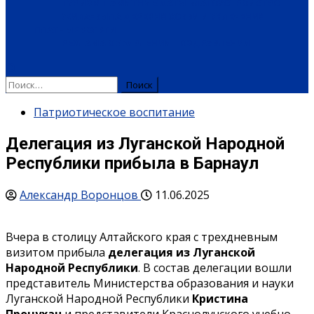
ТУРИЗМ
ПАМЯТНЫЕ ДАТЫ
БЛАГОУСТРОЙСТВО
ЖИЛА-БЫЛА ДЕРЕВНЯ
ХОББИ И УВЛЕЧЕНИЯ
ПЛАТНЫЕ УСЛУГИ
РЕКЛАМА
ОБЪЯВЛЕНИЯ
ПОЗДРАВЛЕНИЯ
Найти:
Патриотическое воспитание
Делегация из Луганской Народной
Республики прибыла в Барнаул
Александр Воронцов
11.06.2025
Вчера в столицу Алтайского края с трехдневным
визитом прибыла
делегация из Луганской
Народной Республики
. В состав делегации вошли
представитель Министерства образования и науки
Луганской Народной Республики
Кристина
Прочухан
и представители Краснолучского учебно-