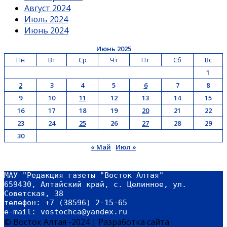
Август 2024
Июль 2024
Июнь 2024
Июнь 2025
Пн
Вт
Ср
Чт
Пт
Сб
Вс
1
2
3
4
5
6
7
8
9
10
11
12
13
14
15
16
17
18
19
20
21
22
23
24
25
26
27
28
29
30
« Май
Июл »
МАУ "Редакция газеты "Восток Алтая"
659430, Алтайский край, с. Целинное, ул. 
Советская, 38
телефон: +7 (38596) 2-15-65
e-mail: vostochca@yandex.ru 
© Восток Алтая -2024
|
Разработка сайта