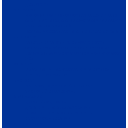
ДОКУМЕНТЫ
ОБЩЕСТВО
ИНФОРМАЦИЯ
ПРОИСШЕСТВИЯ
ЗАКОН И ПРАВО
СПОРТ
ПРОТИВОДЕЙСТВИЕ ЭКСТРЕМИЗМУ
ГРАНТЫ
РЕЛИГИЯ
РОДНОЙ КРАЙ
ПАТРИОТИЧЕСКОЕ ВОСПИТАНИЕ
ПЕРСОНА
ЭКОЛОГИЯ
ЭКОНОМИКА
РАБОТА И ВАКАНСИИ
ПРОМЫШЛЕННОСТЬ
СЕЛЬСКОЕ ХОЗЯЙСТВО
ТОРГОВЛЯ
ТРАНСПОРТ
УСЛУГИ
СВЯЗЬ
СТРОИТЕЛЬСТВО И НЕДВИЖИМОСТЬ
ЖКХ
КУЛЬТУРА
МЕРОПРИЯТИЯ
ИСКУССТВО
КНИГИ
МУЗЫКА
КРАЕВЕДЕНИЕ
АФИША
ЗДОРОВЬЕ
НАША МЕДИЦИНА
ПРОФИЛАКТИКА
ЗДОРОВЫЙ ОБРАЗ ЖИЗНИ
ОБРАЗОВАНИЕ
ДЕТСКИЙ САД
ШКОЛА
ДОПОЛНИТЕЛЬНОЕ ОБРАЗОВАНИЕ
ПРОФЕССИОНАЛЬНОЕ ОБРАЗОВАНИЕ
ВЫСШЕЕ ОБРАЗОВАНИЕ
СПЕЦПРОЕКТЫ