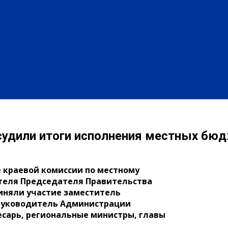
ХОЗЯЙСТВО
ТОРГОВЛЯ
ТРАНСПОРТ
УСЛУГИ
СВЯЗЬ
СТРОИТЕЛЬСТВО
ЗДОРОВЬЕ
ЕНИЕ
АФИША
НАША МЕДИЦИНА
ПРОФИЛАКТИКА
ЗДОРОВЫЙ 
ИЕ
ПРОФЕССИОНАЛЬНОЕ ОБРАЗОВАНИЕ
ВЫСШЕЕ ОБРАЗОВАНИЕ
ПЛАТНЫЕ УСЛУГИ
БЫЛА ДЕРЕВНЯ
ХОББИ И УВЛЕЧЕНИЯ
РЕКЛАМА
ОБЪЯВЛЕНИЯ
судили итоги исполнения местных бю
е краевой комиссии по местному
теля Председателя Правительства
риняли участие заместитель
 руководитель Администрации
есарь, региональные министры, главы