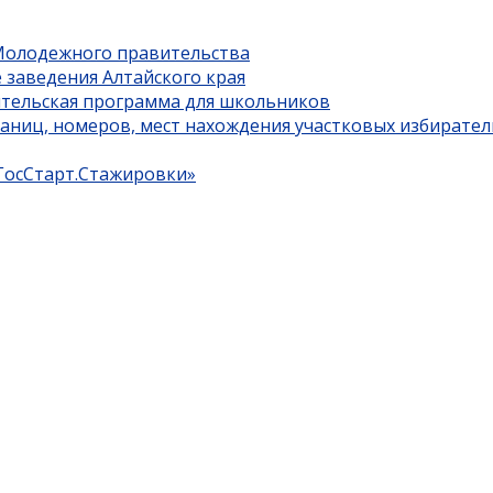
 Молодежного правительства
 заведения Алтайского края
ительская программа для школьников
границ, номеров, мест нахождения участковых избирате
«ГосСтарт.Стажировки»