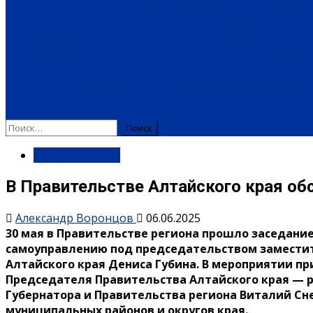
РАБОТА И ВАКАНСИИ
ПРОМЫШЛЕННОСТЬ
СЕЛЬСКОЕ 
КУЛЬТУРА
МЕРОПРИЯТИЯ
ИСКУССТВО
КНИГИ
МУЗЫКА
КРАЕВЕД
ОБРАЗОВАНИЕ
ДЕТСКИЙ САД
ШКОЛА
ДОПОЛНИТЕЛЬНОЕ ОБРАЗОВАН
СПЕЦПРОЕКТЫ
ТУРИЗМ
ПАМЯТНЫЕ ДАТЫ
БЛАГОУСТРОЙСТВО
ЖИЛА-
Правительство
В Правительстве Алтайского края об
Александр Воронцов
06.06.2025
30 мая в Правительстве региона прошло заседани
самоуправлению под председательством замести
Алтайского края Дениса Губина. В мероприятии п
Председателя Правительства Алтайского края —
Губернатора и Правительства региона Виталий Сн
муниципальных районов и округов края.