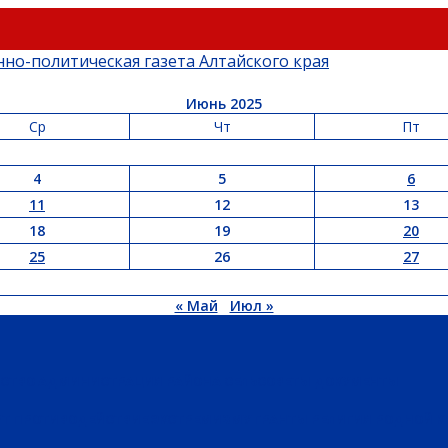
Июнь 2025
Ср
Чт
Пт
4
5
6
11
12
13
18
19
20
25
26
27
« Май
Июл »
ЬСТВО
АДМИНИСТРАЦИЯ РАЙОНА
СЕЛЬСОВЕТЫ
ДОКУМЕНТЫ
РТ
ПРОТИВОДЕЙСТВИЕ ЭКСТРЕМИЗМУ
ГРАНТЫ
РЕЛИГИЯ
РОДНОЙ К