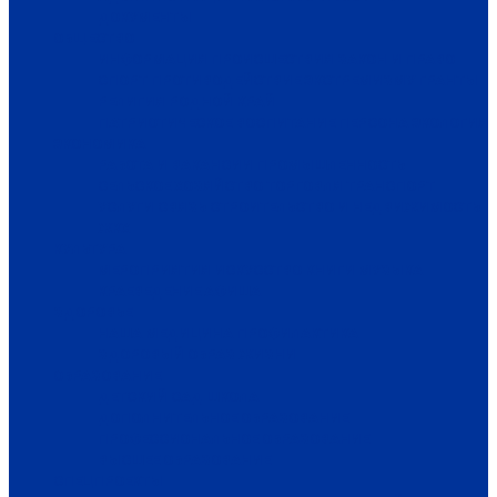
ДОКУМЕНТЫ
ОБЩЕСТВО
ИНФОРМАЦИЯ
ПРОИСШЕСТВИЯ
ЗАКОН И ПРАВО
СПОРТ
ПРОТИВОДЕЙСТВИЕ ЭКСТРЕМИЗМУ
ГРАНТЫ
РЕЛИГИЯ
РОДНОЙ КРАЙ
ПАТРИОТИЧЕСКОЕ ВОСПИТАНИЕ
ПЕРСОНА
ЭКОЛОГИЯ
ЭКОНОМИКА
РАБОТА И ВАКАНСИИ
ПРОМЫШЛЕННОСТЬ
СЕЛЬСКОЕ ХОЗЯЙСТВО
ТОРГОВЛЯ
ТРАНСПОРТ
УСЛУГИ
СВЯЗЬ
СТРОИТЕЛЬСТВО И НЕДВИЖИМОСТЬ
ЖКХ
КУЛЬТУРА
МЕРОПРИЯТИЯ
ИСКУССТВО
КНИГИ
МУЗЫКА
КРАЕВЕДЕНИЕ
АФИША
ЗДОРОВЬЕ
НАША МЕДИЦИНА
ПРОФИЛАКТИКА
ЗДОРОВЫЙ ОБРАЗ ЖИЗНИ
ОБРАЗОВАНИЕ
ДЕТСКИЙ САД
ШКОЛА
ДОПОЛНИТЕЛЬНОЕ ОБРАЗОВАНИЕ
ПРОФЕССИОНАЛЬНОЕ ОБРАЗОВАНИЕ
ВЫСШЕЕ ОБРАЗОВАНИЕ
СПЕЦПРОЕКТЫ