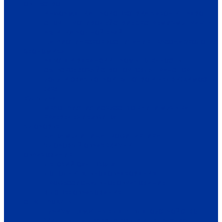
ОБЩЕСТВО
ИНФОРМАЦИЯ
ПРОИСШЕСТВИЯ
ЗАКОН И ПРАВО
СПОРТ
ПРОТИВОДЕЙСТВИЕ ЭКСТРЕМИЗМУ
ГРАНТЫ
РЕЛИГИЯ
РОДНОЙ КРАЙ
ПАТРИОТИЧЕСКОЕ ВОСПИТАНИЕ
ПЕРСОНА
ЭКОЛОГИЯ
ЭКОНОМИКА
РАБОТА И ВАКАНСИИ
ПРОМЫШЛЕННОСТЬ
СЕЛЬСКОЕ ХОЗЯЙСТВО
ТОРГОВЛЯ
ТРАНСПОРТ
УСЛУГИ
СВЯЗЬ
СТРОИТЕЛЬСТВО И НЕДВИЖИМОСТЬ
ЖКХ
КУЛЬТУРА
МЕРОПРИЯТИЯ
ИСКУССТВО
КНИГИ
МУЗЫКА
КРАЕВЕДЕНИЕ
АФИША
ЗДОРОВЬЕ
НАША МЕДИЦИНА
ПРОФИЛАКТИКА
ЗДОРОВЫЙ ОБРАЗ ЖИЗНИ
ОБРАЗОВАНИЕ
ДЕТСКИЙ САД
ШКОЛА
ДОПОЛНИТЕЛЬНОЕ ОБРАЗОВАНИЕ
ПРОФЕССИОНАЛЬНОЕ ОБРАЗОВАНИЕ
ВЫСШЕЕ ОБРАЗОВАНИЕ
СПЕЦПРОЕКТЫ
ТУРИЗМ
ПАМЯТНЫЕ ДАТЫ
БЛАГОУСТРОЙСТВО
ЖИЛА-БЫЛА ДЕРЕВНЯ
ХОББИ И УВЛЕЧЕНИЯ