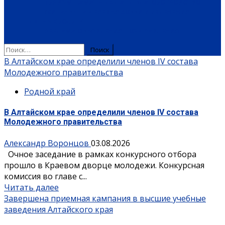
ТУРИЗМ
ПАМЯТНЫЕ ДАТЫ
БЛАГОУСТРОЙСТВО
ЖИЛА-БЫЛА ДЕРЕВНЯ
ХОББИ И УВЛЕЧЕНИЯ
ПЛАТНЫЕ УСЛУГИ
РЕКЛАМА
ОБЪЯВЛЕНИЯ
ПОЗДРАВЛЕНИЯ
Найти:
Blog
В Алтайском крае определили членов IV состава
Молодежного правительства
Родной край
В Алтайском крае определили членов IV состава
Молодежного правительства
Александр Воронцов
03.08.2026
Очное заседание в рамках конкурсного отбора
прошло в Краевом дворце молодежи. Конкурсная
комиссия во главе с...
Читать далее
Завершена приемная кампания в высшие учебные
заведения Алтайского края