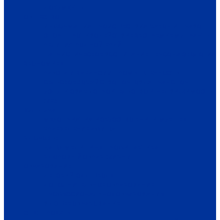
ДОКУМЕНТЫ
ОБЩЕСТВО
ИНФОРМАЦИЯ
ПРОИСШЕСТВИЯ
ЗАКОН И ПРАВО
СПОРТ
ПРОТИВОДЕЙСТВИЕ ЭКСТРЕМИЗМУ
ГРАНТЫ
РЕЛИГИЯ
РОДНОЙ КРАЙ
ПАТРИОТИЧЕСКОЕ ВОСПИТАНИЕ
ПЕРСОНА
ЭКОЛОГИЯ
ЭКОНОМИКА
РАБОТА И ВАКАНСИИ
ПРОМЫШЛЕННОСТЬ
СЕЛЬСКОЕ ХОЗЯЙСТВО
ТОРГОВЛЯ
ТРАНСПОРТ
УСЛУГИ
СВЯЗЬ
СТРОИТЕЛЬСТВО И НЕДВИЖИМОСТЬ
ЖКХ
КУЛЬТУРА
МЕРОПРИЯТИЯ
ИСКУССТВО
КНИГИ
МУЗЫКА
КРАЕВЕДЕНИЕ
АФИША
ЗДОРОВЬЕ
НАША МЕДИЦИНА
ПРОФИЛАКТИКА
ЗДОРОВЫЙ ОБРАЗ ЖИЗНИ
ОБРАЗОВАНИЕ
ДЕТСКИЙ САД
ШКОЛА
ДОПОЛНИТЕЛЬНОЕ ОБРАЗОВАНИЕ
ПРОФЕССИОНАЛЬНОЕ ОБРАЗОВАНИЕ
ВЫСШЕЕ ОБРАЗОВАНИЕ
СПЕЦПРОЕКТЫ