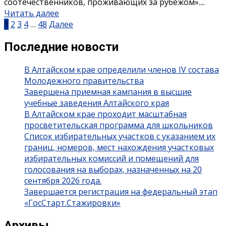
соотечественников, проживающих за рубежом»....
Читать далее
Пагинация
1
2
3
4
…
48
Далее
записей
Последние новости
В Алтайском крае определили членов IV состава
Молодежного правительства
Завершена приемная кампания в высшие
учебные заведения Алтайского края
В Алтайском крае проходит масштабная
просветительская программа для школьников
Список избирательных участков с указанием их
границ, номеров, мест нахождения участковых
избирательных комиссий и помещений для
голосования на выборах, назначенных на 20
сентября 2026 года.
Завершается регистрация на федеральный этап
«ГосСтарт.Стажировки»
Архивы