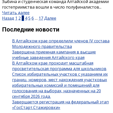
Зыбина и студенческая команда Алтайской академии
гостеприимства вошли в число полуфиналистов...
Читать далее
Назад
1
2
3
4
5
6
…
17
Далее
Последние новости
В Алтайском крае определили членов IV состава
Молодежного правительства
Завершена приемная кампания в высшие
учебные заведения Алтайского края
В Алтайском крае проходит масштабная
просветительская программа для школьников
Список избирательных участков с указанием их
границ, номеров, мест нахождения участковых
избирательных комиссий и помещений для
голосования на выборах, назначенных на 20
сентября 2026 года.
Завершается регистрация на федеральный этап
«ГосСтарт.Стажировки»