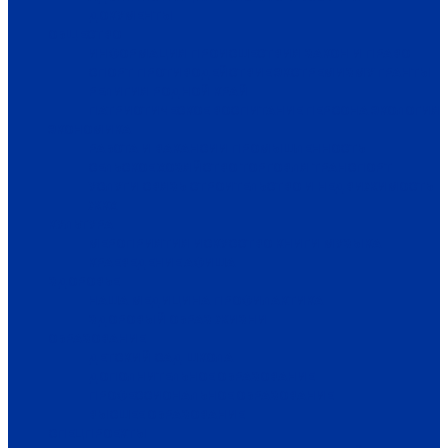
ДОКУМЕНТЫ
ОБЩЕСТВО
ИНФОРМАЦИЯ
ПРОИСШЕСТВИЯ
ЗАКОН И ПРАВО
СПОРТ
ПРОТИВОДЕЙСТВИЕ ЭКСТРЕМИЗМУ
ГРАНТЫ
РЕЛИГИЯ
РОДНОЙ КРАЙ
ПАТРИОТИЧЕСКОЕ ВОСПИТАНИЕ
ПЕРСОНА
ЭКОЛОГИЯ
ЭКОНОМИКА
РАБОТА И ВАКАНСИИ
ПРОМЫШЛЕННОСТЬ
СЕЛЬСКОЕ ХОЗЯЙСТВО
ТОРГОВЛЯ
ТРАНСПОРТ
УСЛУГИ
СВЯЗЬ
СТРОИТЕЛЬСТВО И НЕДВИЖИМОСТЬ
ЖКХ
КУЛЬТУРА
МЕРОПРИЯТИЯ
ИСКУССТВО
КНИГИ
МУЗЫКА
КРАЕВЕДЕНИЕ
АФИША
ЗДОРОВЬЕ
НАША МЕДИЦИНА
ПРОФИЛАКТИКА
ЗДОРОВЫЙ ОБРАЗ ЖИЗНИ
ОБРАЗОВАНИЕ
ДЕТСКИЙ САД
ШКОЛА
ДОПОЛНИТЕЛЬНОЕ ОБРАЗОВАНИЕ
ПРОФЕССИОНАЛЬНОЕ ОБРАЗОВАНИЕ
ВЫСШЕЕ ОБРАЗОВАНИЕ
СПЕЦПРОЕКТЫ