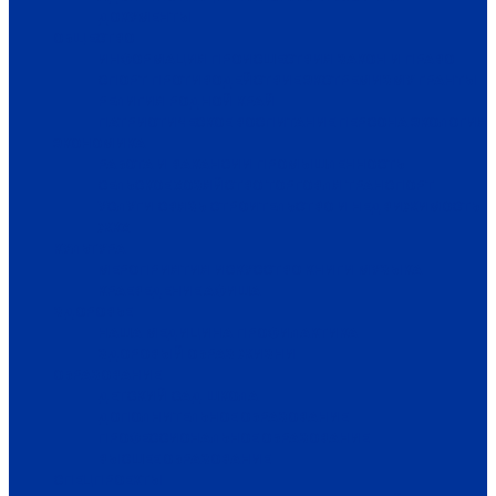
ДОКУМЕНТЫ
ОБЩЕСТВО
ИНФОРМАЦИЯ
ПРОИСШЕСТВИЯ
ЗАКОН И ПРАВО
СПОРТ
ПРОТИВОДЕЙСТВИЕ ЭКСТРЕМИЗМУ
ГРАНТЫ
РЕЛИГИЯ
РОДНОЙ КРАЙ
ПАТРИОТИЧЕСКОЕ ВОСПИТАНИЕ
ПЕРСОНА
ЭКОЛОГИЯ
ЭКОНОМИКА
РАБОТА И ВАКАНСИИ
ПРОМЫШЛЕННОСТЬ
СЕЛЬСКОЕ ХОЗЯЙСТВО
ТОРГОВЛЯ
ТРАНСПОРТ
УСЛУГИ
СВЯЗЬ
СТРОИТЕЛЬСТВО И НЕДВИЖИМОСТЬ
ЖКХ
КУЛЬТУРА
МЕРОПРИЯТИЯ
ИСКУССТВО
КНИГИ
МУЗЫКА
КРАЕВЕДЕНИЕ
АФИША
ЗДОРОВЬЕ
НАША МЕДИЦИНА
ПРОФИЛАКТИКА
ЗДОРОВЫЙ ОБРАЗ ЖИЗНИ
ОБРАЗОВАНИЕ
ДЕТСКИЙ САД
ШКОЛА
ДОПОЛНИТЕЛЬНОЕ ОБРАЗОВАНИЕ
ПРОФЕССИОНАЛЬНОЕ ОБРАЗОВАНИЕ
ВЫСШЕЕ ОБРАЗОВАНИЕ
СПЕЦПРОЕКТЫ