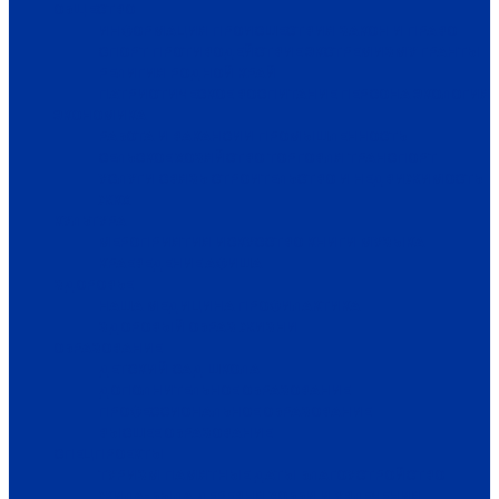
ОБЩЕСТВО
ИНФОРМАЦИЯ
ПРОИСШЕСТВИЯ
ЗАКОН И ПРАВО
СПОРТ
ПРОТИВОДЕЙСТВИЕ ЭКСТРЕМИЗМУ
ГРАНТЫ
РЕЛИГИЯ
РОДНОЙ КРАЙ
ПАТРИОТИЧЕСКОЕ ВОСПИТАНИЕ
ПЕРСОНА
ЭКОЛОГИЯ
ЭКОНОМИКА
РАБОТА И ВАКАНСИИ
ПРОМЫШЛЕННОСТЬ
СЕЛЬСКОЕ ХОЗЯЙСТВО
ТОРГОВЛЯ
ТРАНСПОРТ
УСЛУГИ
СВЯЗЬ
СТРОИТЕЛЬСТВО И НЕДВИЖИМОСТЬ
ЖКХ
КУЛЬТУРА
МЕРОПРИЯТИЯ
ИСКУССТВО
КНИГИ
МУЗЫКА
КРАЕВЕДЕНИЕ
АФИША
ЗДОРОВЬЕ
НАША МЕДИЦИНА
ПРОФИЛАКТИКА
ЗДОРОВЫЙ ОБРАЗ ЖИЗНИ
ОБРАЗОВАНИЕ
ДЕТСКИЙ САД
ШКОЛА
ДОПОЛНИТЕЛЬНОЕ ОБРАЗОВАНИЕ
ПРОФЕССИОНАЛЬНОЕ ОБРАЗОВАНИЕ
ВЫСШЕЕ ОБРАЗОВАНИЕ
СПЕЦПРОЕКТЫ
ТУРИЗМ
ПАМЯТНЫЕ ДАТЫ
БЛАГОУСТРОЙСТВО
ЖИЛА-БЫЛА ДЕРЕВНЯ
ХОББИ И УВЛЕЧЕНИЯ